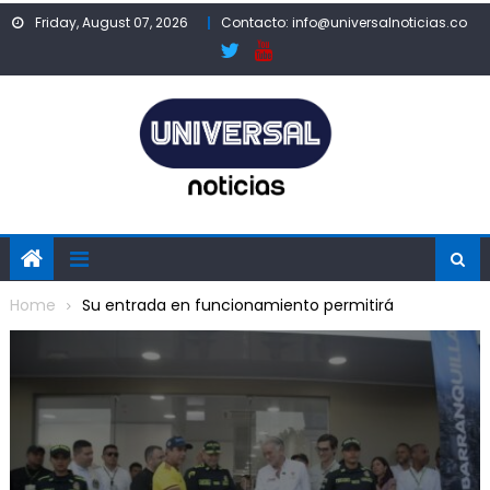
Skip
Friday, August 07, 2026
Contacto: info@universalnoticias.co
to
content
Home
Su entrada en funcionamiento permitirá