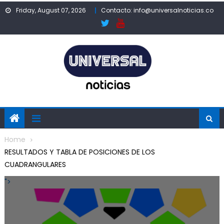
Skip
Friday, August 07, 2026
Contacto: info@universalnoticias.co
to
content
Home
RESULTADOS Y TABLA DE POSICIONES DE LOS
CUADRANGULARES
">