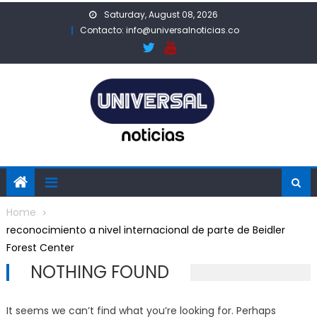
Skip
Saturday, August 08, 2026
to
Contacto: info@universalnoticias.co
content
Home
reconocimiento a nivel internacional de parte de Beidler
Forest Center
NOTHING FOUND
It seems we can’t find what you’re looking for. Perhaps