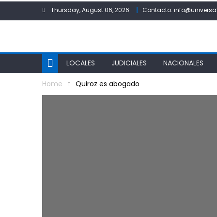
Skip
Thursday, August 06, 2026
Contacto: info@universa
to
content
LOCALES
JUDICIALES
NACIONALES
Home
Quiroz es abogado