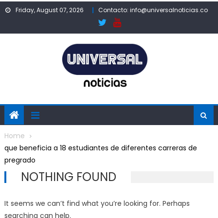
Skip
Friday, August 07, 2026
Contacto: info@universalnoticias.co
to
content
Home
que beneficia a 18 estudiantes de diferentes carreras de
pregrado
NOTHING FOUND
It seems we can’t find what you’re looking for. Perhaps
searching can help.