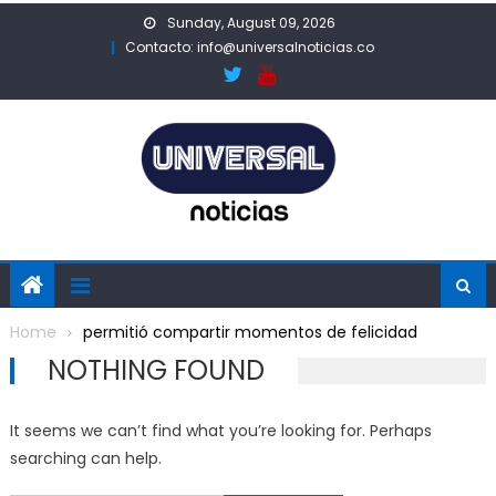
Skip
Sunday, August 09, 2026
to
Contacto: info@universalnoticias.co
content
Home
permitió compartir momentos de felicidad
NOTHING FOUND
It seems we can’t find what you’re looking for. Perhaps
searching can help.