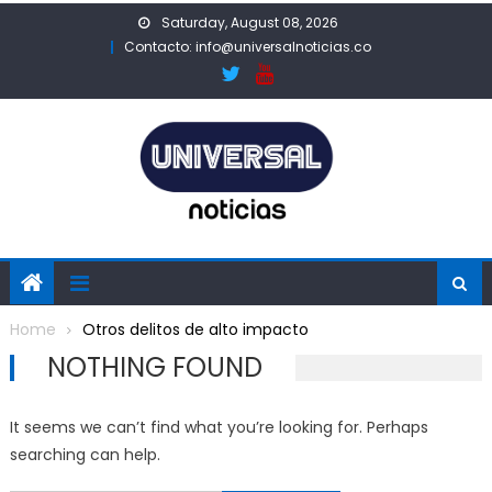
Skip
Saturday, August 08, 2026
to
Contacto: info@universalnoticias.co
content
Home
Otros delitos de alto impacto
NOTHING FOUND
It seems we can’t find what you’re looking for. Perhaps
searching can help.