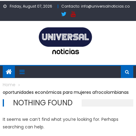
Skip
Friday, August 07, 2026
Contacto: info@universalnoticias.co
to
content
Home
oportunidades económicas para mujeres afrocolombianas
NOTHING FOUND
It seems we can’t find what you’re looking for. Perhaps
searching can help.