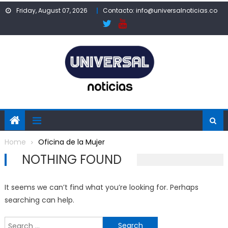
Skip
Friday, August 07, 2026
Contacto: info@universalnoticias.co
to
content
Home
Oficina de la Mujer
NOTHING FOUND
It seems we can’t find what you’re looking for. Perhaps
searching can help.
Search