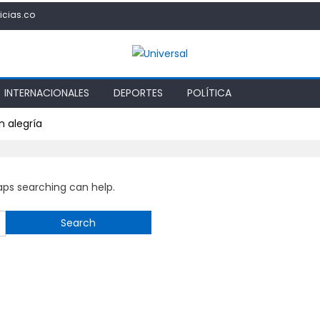
icias.co
INTERNACIONALES
DEPORTES
POLÍTICA
n alegría
haps searching can help.
Search
for: