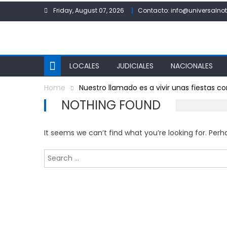
Skip
Friday, August 07, 2026
Contacto: info@universalnot
to
content
LOCALES
JUDICIALES
NACIONALES
Home
Nuestro llamado es a vivir unas fiestas co
NOTHING FOUND
It seems we can’t find what you’re looking for. Per