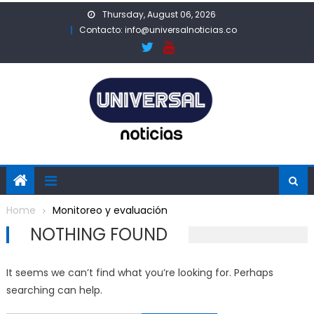
Skip
Thursday, August 06, 2026
to
Contacto: info@universalnoticias.co
content
Home
Monitoreo y evaluación
NOTHING FOUND
It seems we can’t find what you’re looking for. Perhaps
searching can help.