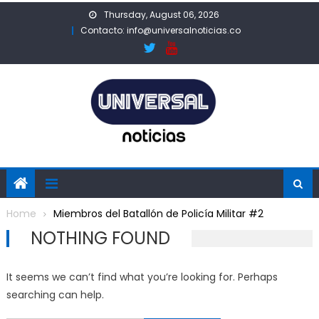
Skip
Thursday, August 06, 2026
to
Contacto: info@universalnoticias.co
content
Home
Miembros del Batallón de Policía Militar #2
NOTHING FOUND
It seems we can’t find what you’re looking for. Perhaps
searching can help.