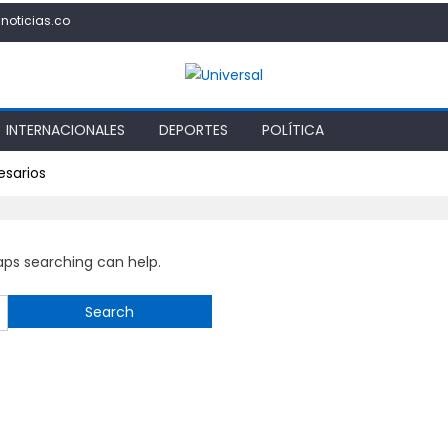
noticias.co
INTERNACIONALES
DEPORTES
POLÍTICA
esarios
haps searching can help.
Search
for: