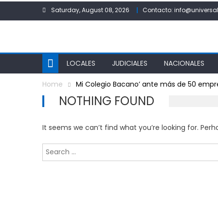
Skip
Saturday, August 08, 2026
Contacto: info@universal
to
content
LOCALES
JUDICIALES
NACIONALES
Home
Mi Colegio Bacano’ ante más de 50 empr
NOTHING FOUND
It seems we can’t find what you’re looking for. Per