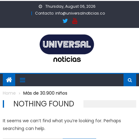
Skip
Thursday, August 06, 2026
to
Contacto: info@universalnoticias.co
content
Home
Más de 30.900 niños
NOTHING FOUND
It seems we can’t find what you’re looking for. Perhaps
searching can help.