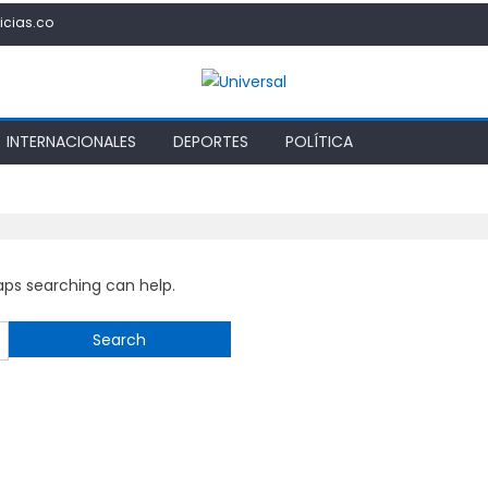
icias.co
INTERNACIONALES
DEPORTES
POLÍTICA
haps searching can help.
Search
for: