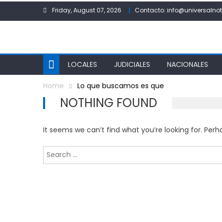
Skip
Friday, August 07, 2026
Contacto: info@universalnot
to
content
LOCALES
JUDICIALES
NACIONALES
Home
Lo que buscamos es que
NOTHING FOUND
It seems we can’t find what you’re looking for. Per