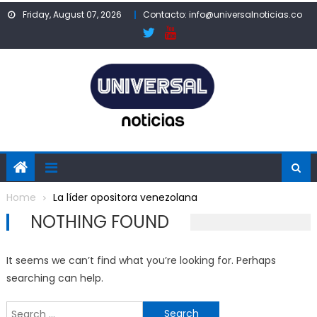
Skip
Friday, August 07, 2026
Contacto: info@universalnoticias.co
to
content
Home
La líder opositora venezolana
NOTHING FOUND
It seems we can’t find what you’re looking for. Perhaps
searching can help.
Search