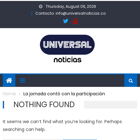
Skip
Thursday, August 06, 2026
to
Contacto: info@universalnoticias.co
content
Home
La jornada contó con la participación
NOTHING FOUND
It seems we can’t find what you’re looking for. Perhaps
searching can help.