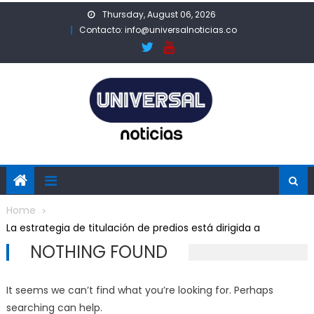
Skip
Thursday, August 06, 2026
to
Contacto: info@universalnoticias.co
content
Home
La estrategia de titulación de predios está dirigida a
NOTHING FOUND
It seems we can’t find what you’re looking for. Perhaps
searching can help.