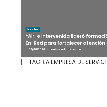
Locales
*Air-e Intervenida lideró forma
En-Red para fortalecer atención 
Posted
Author
18/06/2026
universalnoticias.co
on
TAG:
LA EMPRESA DE SERVIC