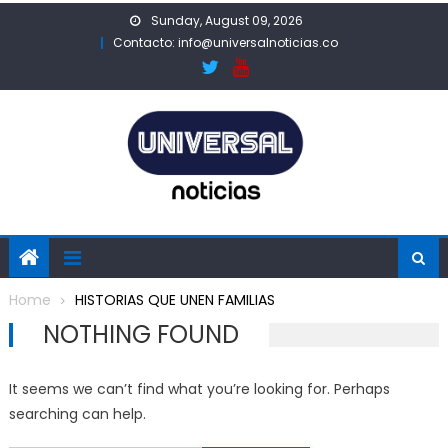
Skip
Sunday, August 09, 2026
to
Contacto: info@universalnoticias.co
content
Home
HISTORIAS QUE UNEN FAMILIAS
NOTHING FOUND
It seems we can’t find what you’re looking for. Perhaps
searching can help.