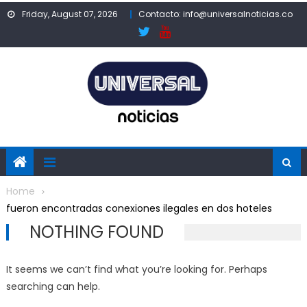
Skip
Friday, August 07, 2026
Contacto: info@universalnoticias.co
to
content
Home
fueron encontradas conexiones ilegales en dos hoteles
NOTHING FOUND
It seems we can’t find what you’re looking for. Perhaps
searching can help.