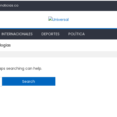
noticias.co
INTERNACIONALES
DEPORTES
POLÍTICA
logías
haps searching can help.
Search
for: