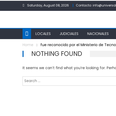
Skip
Saturday, August 08, 2026
Contacto: info@universal
to
content
LOCALES
JUDICIALES
NACIONALES
Home
fue reconocido por el Ministerio de Tecno
NOTHING FOUND
It seems we can’t find what you’re looking for. Per