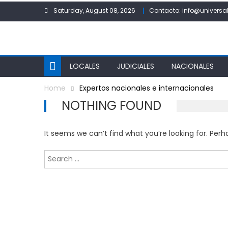
Skip
Saturday, August 08, 2026
Contacto: info@universal
to
content
LOCALES
JUDICIALES
NACIONALES
Home
Expertos nacionales e internacionales
NOTHING FOUND
It seems we can’t find what you’re looking for. Per