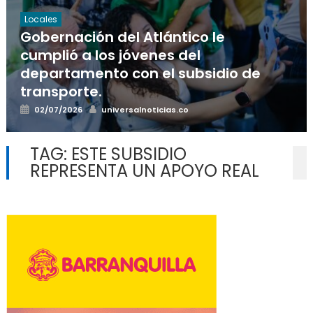
Locales
Gobernación del Atlántico le
cumplió a los jóvenes del
departamento con el subsidio de
transporte.
Posted
Author
02/07/2026
universalnoticias.co
on
TAG:
ESTE SUBSIDIO
REPRESENTA UN APOYO REAL