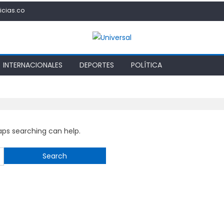
icias.co
INTERNACIONALES
DEPORTES
POLÍTICA
haps searching can help.
Search
for: