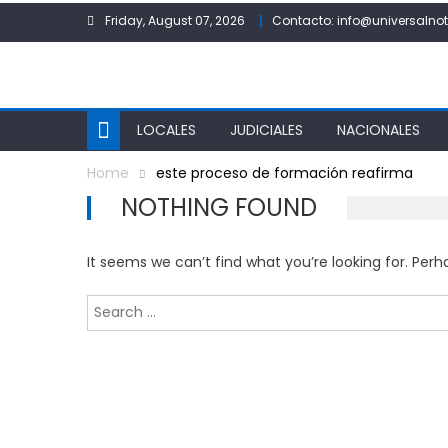
Skip
Friday, August 07, 2026
Contacto: info@universalnot
to
content
LOCALES
JUDICIALES
NACIONALES
Home
este proceso de formación reafirma
NOTHING FOUND
It seems we can’t find what you’re looking for. Per