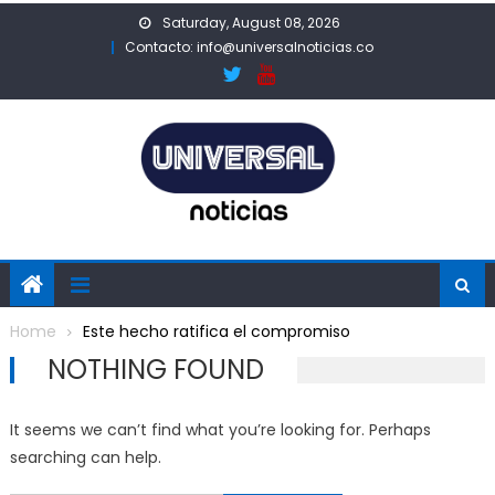
Skip
Saturday, August 08, 2026
to
Contacto: info@universalnoticias.co
content
Home
Este hecho ratifica el compromiso
NOTHING FOUND
It seems we can’t find what you’re looking for. Perhaps
searching can help.