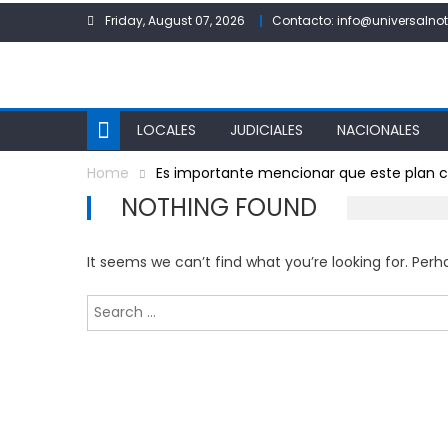
Skip
Friday, August 07, 2026
Contacto: info@universalnot
to
content
LOCALES
JUDICIALES
NACIONALES
Home
Es importante mencionar que este plan 
NOTHING FOUND
It seems we can’t find what you’re looking for. Per