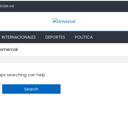
icias.co
INTERNACIONALES
DEPORTES
POLÍTICA
comercial
haps searching can help.
Search
for: