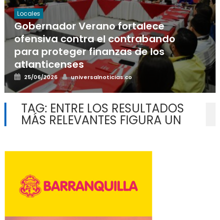
Locales
Gobernador Verano fortalece
ofensiva contra el contrabando
para proteger finanzas de los
atlanticenses
Posted
Author
25/06/2026
universalnoticias.co
on
TAG:
ENTRE LOS RESULTADOS
MÁS RELEVANTES FIGURA UN