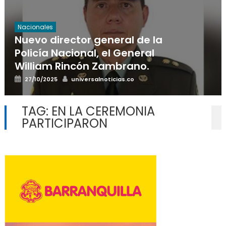
Nacionales
Nuevo director general de la
Policía Nacional, el General
William Rincón Zambrano.
Posted
Author
27/10/2025
universalnoticias.co
on
TAG:
EN LA CEREMONIA
PARTICIPARON