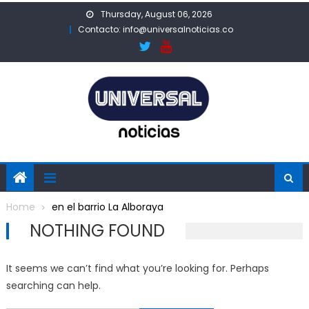
Skip
Thursday, August 06, 2026
to
Contacto: info@universalnoticias.co
content
Home
en el barrio La Alboraya
NOTHING FOUND
It seems we can’t find what you’re looking for. Perhaps
searching can help.