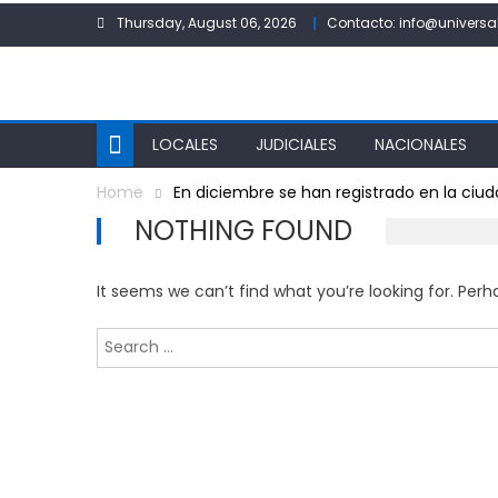
Skip
Thursday, August 06, 2026
Contacto: info@universa
to
content
LOCALES
JUDICIALES
NACIONALES
Home
En diciembre se han registrado en la ciu
NOTHING FOUND
It seems we can’t find what you’re looking for. Per