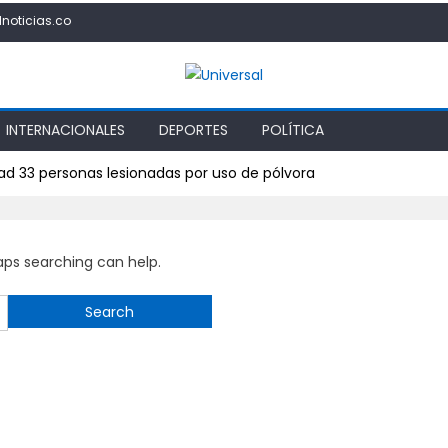
lnoticias.co
INTERNACIONALES
DEPORTES
POLÍTICA
dad 33 personas lesionadas por uso de pólvora
haps searching can help.
Search
for: