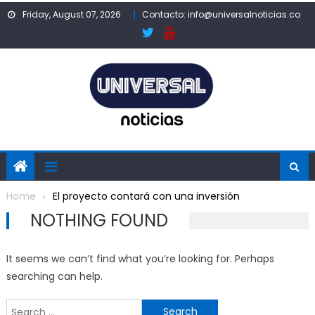
Skip
Friday, August 07, 2026
Contacto: info@universalnoticias.co
to
content
Home
El proyecto contará con una inversión
NOTHING FOUND
It seems we can’t find what you’re looking for. Perhaps
searching can help.
Search