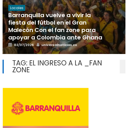
Locales
Barranquilla vuelve a vivir la
fiesta del fútbol en el Gran
Malecón Con el fan zone para
apoyar a Colombia ante Ghana
Posted
Author
02/07/2026
universalnoticias.co
on
TAG:
EL INGRESO A LA _FAN
ZONE