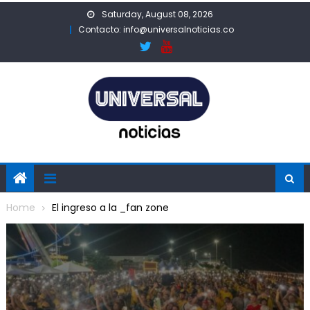
Skip
Saturday, August 08, 2026
to
Contacto: info@universalnoticias.co
content
Home
El ingreso a la _fan zone