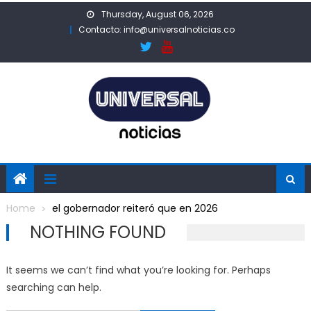
Skip
Thursday, August 06, 2026
to
Contacto: info@universalnoticias.co
content
Home
el gobernador reiteró que en 2026
NOTHING FOUND
It seems we can’t find what you’re looking for. Perhaps
searching can help.