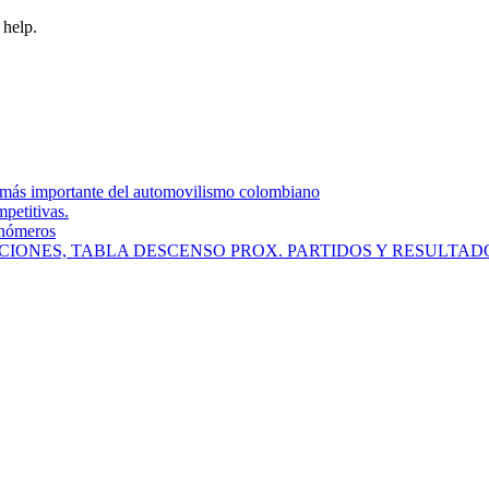
 help.
ta más importante del automovilismo colombiano
mpetitivas.
onómeros
SICIONES, TABLA DESCENSO PROX. PARTIDOS Y RESULTAD