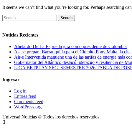
It seems we can’t find what you’re looking for. Perhaps searching can
Search
for:
Noticias Recientes
Abelardo De La Espriella jura como presidente de Colombia
Así se prepara Barranquilla para el Circuito Pony Malta, la ci
Air-e Intervenida mantiene una de las tarifas de energía más co
Gobernador del Atlántico destacó liderazgo y resiliencia de M
LIGA BETPLAY SEG. SEMESTRE 2026 TABLA DE PO
Ingresar
Log in
Entries feed
Comments feed
WordPress.org
Universal Noticias © Todos los derechos reservados.