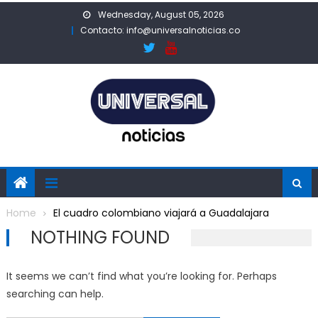
Skip
Wednesday, August 05, 2026
to
Contacto: info@universalnoticias.co
content
Home
El cuadro colombiano viajará a Guadalajara
NOTHING FOUND
It seems we can’t find what you’re looking for. Perhaps
searching can help.