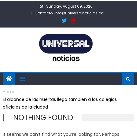
Skip
Sunday, August 09, 2026
to
Contacto: info@universalnoticias.co
content
Home
El alcance de las huertas llegó también a los colegios
oficiales de la ciudad
NOTHING FOUND
It seems we can’t find what you’re looking for. Perhaps