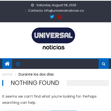
Skip
Saturday, August 08, 2026
to
Contacto: info@universalnoticias.co
content
Home
Durante los dos días
NOTHING FOUND
It seems we can’t find what you’re looking for. Perhaps
searching can help.