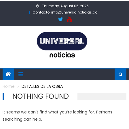
Skip
Thursday, August 06, 2026
to
Contacto: info@universalnoticias.co
content
Home
DETALLES DE LA OBRA
NOTHING FOUND
It seems we can’t find what you’re looking for. Perhaps
searching can help.