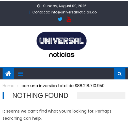
Skip
Sunday, August 09, 2026
to
Contacto: info@universalnoticias.co
content
Home
con una inversión total de $88.218.710.950
NOTHING FOUND
It seems we can’t find what you’re looking for. Perhaps
searching can help.