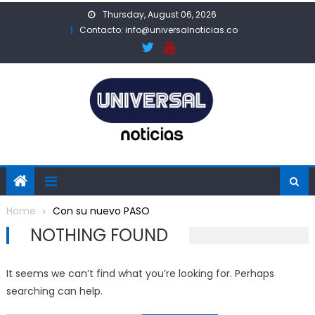
Skip
Thursday, August 06, 2026
to
Contacto: info@universalnoticias.co
content
Home
Con su nuevo PASO
NOTHING FOUND
It seems we can’t find what you’re looking for. Perhaps
searching can help.