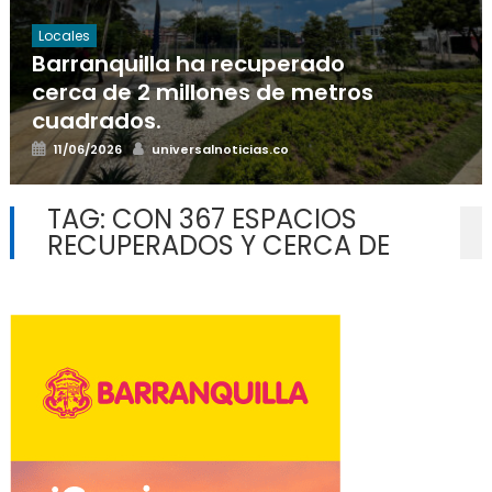
Locales
Barranquilla ha recuperado
cerca de 2 millones de metros
cuadrados.
Posted
Author
11/06/2026
universalnoticias.co
on
TAG:
CON 367 ESPACIOS
RECUPERADOS Y CERCA DE