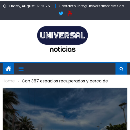
Skip
Friday, August 07, 2026
Contacto: info@universalnoticias.co
to
content
Home
Con 367 espacios recuperados y cerca de