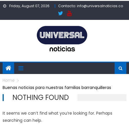
Skip
Friday, August 07, 2026
Contacto: info@universalnoticias.co
to
content
Home
Buenas noticias para nuestras familias barranquilleras
NOTHING FOUND
It seems we can’t find what you’re looking for. Perhaps
searching can help.