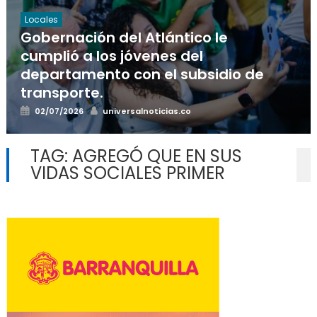
Locales
Gobernación del Atlántico le
cumplió a los jóvenes del
departamento con el subsidio de
transporte.
Posted
Author
02/07/2026
universalnoticias.co
on
TAG:
AGREGÓ QUE EN SUS
VIDAS SOCIALES PRIMER