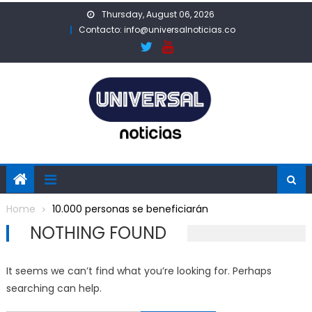
Skip
Thursday, August 06, 2026
to
Contacto: info@universalnoticias.co
content
Home
10.000 personas se beneficiarán
NOTHING FOUND
It seems we can’t find what you’re looking for. Perhaps
searching can help.